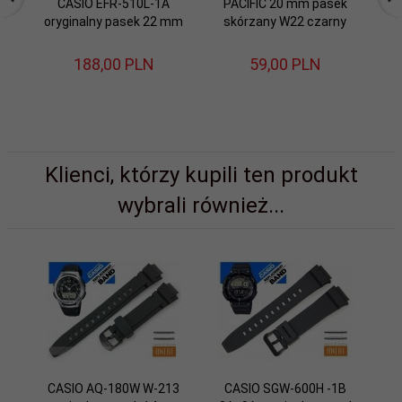
CASIO EFR-510L-1A
PACIFIC 20 mm pasek
C
oryginalny pasek 22 mm
skórzany W22 czarny
-
188,
00
PLN
59,
00
PLN
Klienci, którzy kupili ten produkt
wybrali również...
CASIO AQ-180W W-213
CASIO SGW-600H -1B