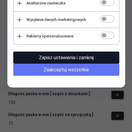
Analityczne ciasteczka
Materiał (sprzączka):
tworzywo sztuczne
Wysyłanie danych marketingowych
Kolor sprzączki:
Reklamy spersonalizowane
czarny
Szerokość przy zegarku:
Zapisz ustawienia i zamknij
18
Zaakceptuj wszystkie
Szerokość przy sprzączce:
18
Długość paska w mm [ część z dziurkami ]:
133
Długość paska w mm [ część ze sprzączką ]:
73