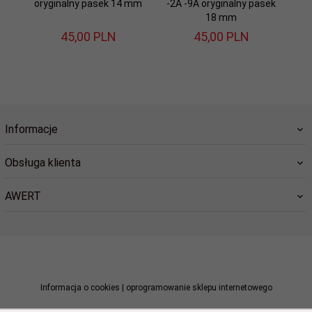
oryginalny pasek 14 mm
-2A -9A oryginalny pasek
18 mm
45,
00
PLN
45,
00
PLN
Informacje
Obsługa klienta
AWERT
sklep@awert.pl
Informacja o cookies
|
oprogramowanie sklepu internetowego