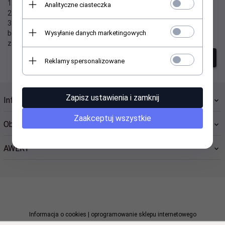
1. Sprawdź poprawność zapytania i spróbuj ponownie.
Analityczne ciasteczka
2. Ogranicz szukane słowa do jednego lub dwóch.
3. Podaj ogólną nazwę produktu, którego szukasz. Później
Wysyłanie danych marketingowych
będziesz mógł ograniczyć wyniki wyszukiwania korzystając z
zaawansowanych filtrów.
szukanie zaawansowane
Reklamy spersonalizowane
Zapisz ustawienia i zamknij
Informacje
Zaakceptuj wszystkie
Obsługa klienta
AWERT
sklep@awert.pl
Informacja o cookies
|
oprogramowanie sklepu internetowego