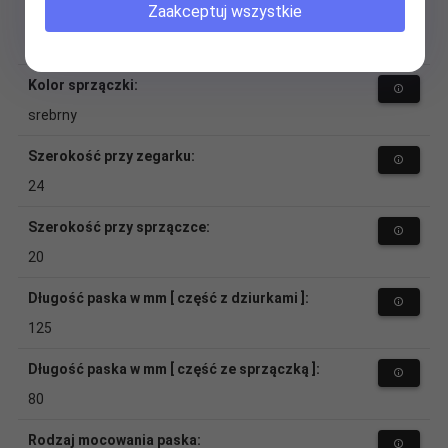
Zaakceptuj wszystkie
Materiał (sprzączka):
stal
Kolor sprzączki:
srebrny
Szerokość przy zegarku:
24
Szerokość przy sprzączce:
20
Długość paska w mm [ część z dziurkami ]:
125
Długość paska w mm [ część ze sprzączką ]:
80
Rodzaj mocowania paska: