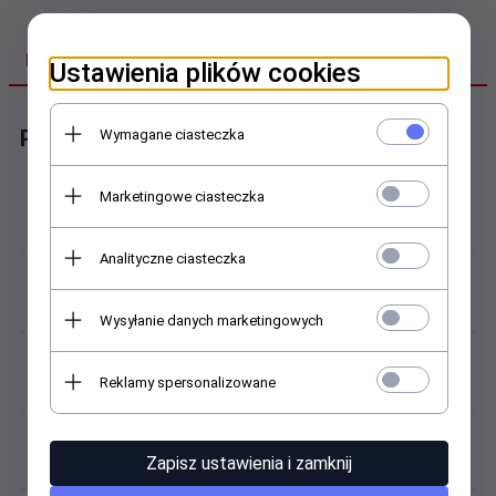
DANE TECHNICZNE
Ustawienia plików cookies
Parametry paska oryginalnego
Wymagane ciasteczka
Marketingowe ciasteczka
Producent:
PACIFIC
Analityczne ciasteczka
Kod / model:
W06-5S-24
Wysyłanie danych marketingowych
Materiał (pasek):
Reklamy spersonalizowane
skóra naturalna
Kolor / odcień:
Zapisz ustawienia i zamknij
brązowy