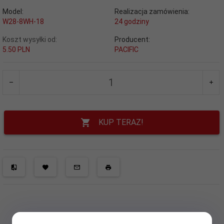
Model:
Realizacja zamówienia:
W28-8WH-18
24 godziny
Koszt wysyłki od:
Producent:
5.50 PLN
PACIFIC
KUP TERAZ!