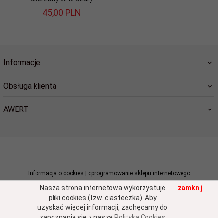
45,
00
PLN
Informacje
Obsługa klienta
AWERT
sklep@awert.pl
Informacja o cookies
|
oprogramowanie sklepu internetowego
Nasza strona internetowa wykorzystuje
zamknij
pliki cookies (tzw. ciasteczka). Aby
uzyskać więcej informacji, zachęcamy do
zapoznania się z naszą
Polityką Cookies