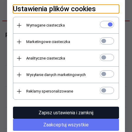
Ustawienia plików cookies
DANE TECHNICZNE
Wymagane ciasteczka
Parametry paska oryginalnego
Marketingowe ciasteczka
Producent:
Analityczne ciasteczka
PACIFIC
Kod / model:
Wysyłanie danych marketingowych
W28-8WH-18
Reklamy spersonalizowane
Materiał (pasek):
skóra naturalna
Zapisz ustawienia i zamknij
Kolor / odcień:
szary
Zaakceptuj wszystkie