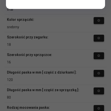
Materiał (sprzączka):
stal
Kolor sprzączki:
srebrny
Szerokość przy zegarku:
18
Szerokość przy sprzączce:
16
Długość paska w mm [ część z dziurkami ]:
120
Długość paska w mm [ część ze sprzączką ]:
80
Rodzaj mocowania paska: