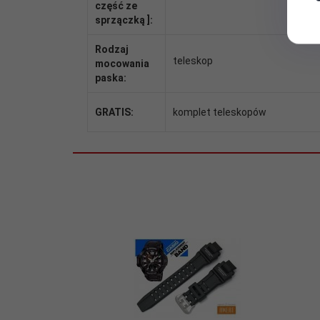
część ze
sprzączką ]:
Rodzaj
teleskop
mocowania
paska:
GRATIS:
komplet teleskopów