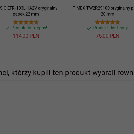
SIO EFR-103L-1A2V oryginalny
TIMEX TW2R29100 oryginalny p
pasek 22 mm
20 mm
Produkt dostępny!
Produkt dostępny!
114,
00
PLN
75,
00
PLN
nci, którzy kupili ten produkt wybrali równi