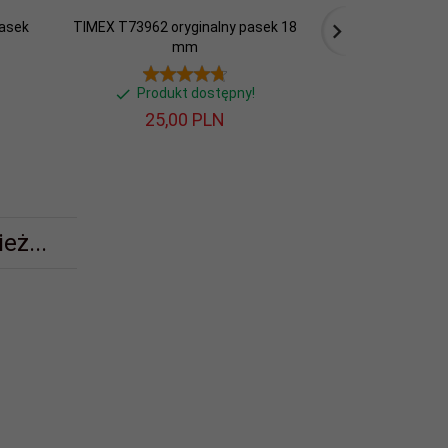
asek
TIMEX T73962 oryginalny pasek 18
CASIO EFR-538A
mm
oryginaln
Produkt dostępny!
Produ
25,
00
PLN
153,
eż...