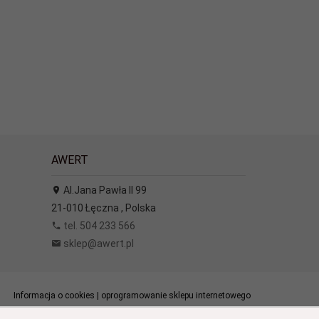
AWERT
Al.Jana Pawła II 99
21-010
Łęczna
,
Polska
tel. 504 233 566
sklep@awert.pl
Informacja o cookies
|
oprogramowanie sklepu internetowego