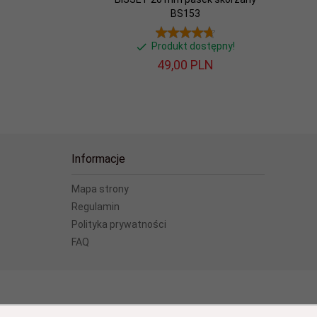
BS153
Produkt dostępny!
49,
00
PLN
Informacje
Mapa strony
Regulamin
Polityka prywatności
FAQ