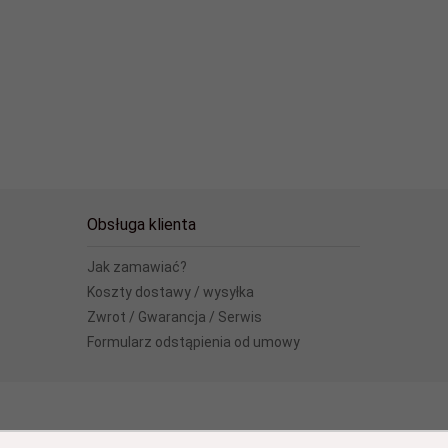
Obsługa klienta
Jak zamawiać?
Koszty dostawy / wysyłka
Zwrot / Gwarancja / Serwis
Formularz odstąpienia od umowy