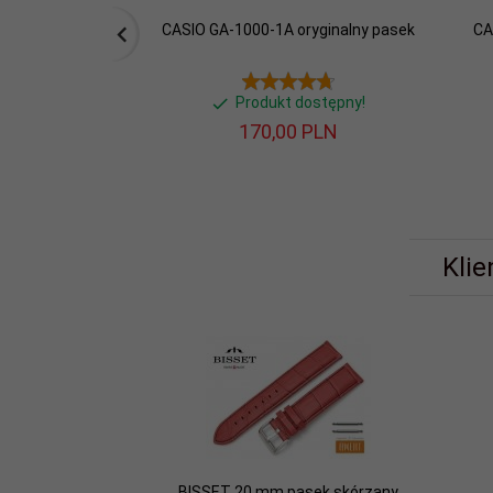
CASIO GA-1000-1A oryginalny pasek
CA
Produkt dostępny!
170,
00
PLN
Klie
BISSET 20 mm pasek skórzany