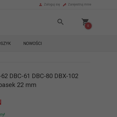
Zaloguj się
Zarejestruj mnie
0
OSZYK
NOWOŚCI
-62 DBC-61 DBC-80 DBX-102
 pasek 22 mm
N
ny!