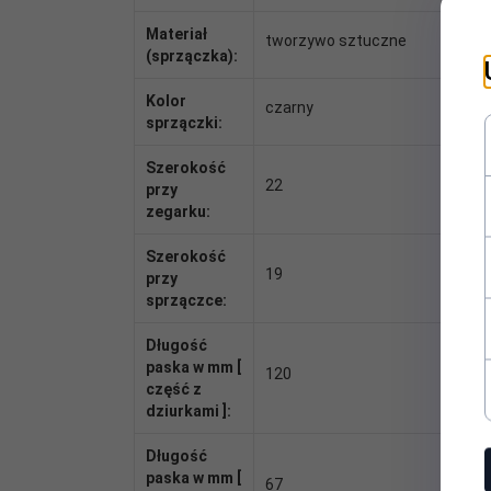
Materiał
tworzywo sztuczne
(sprzączka):
Kolor
czarny
sprzączki:
Szerokość
22
przy
zegarku:
Szerokość
19
przy
sprzączce:
Długość
paska w mm [
120
część z
dziurkami ]:
Długość
paska w mm [
67