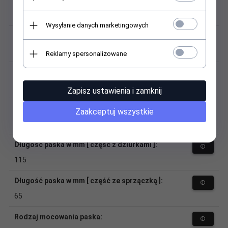
stal
Wysyłanie danych marketingowych
Kolor sprzączki:
srebrny
Reklamy spersonalizowane
Szerokość przy zegarku:
12
Zapisz ustawienia i zamknij
Szerokość przy sprzączce:
Zaakceptuj wszystkie
11
Długość paska w mm [ część z dziurkami ]:
115
Długość paska w mm [ część ze sprzączką ]:
65
Rodzaj mocowania paska: