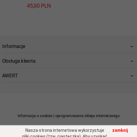
45,
00
PLN
Informacje
Obsługa klienta
AWERT
sklep@awert.pl
Informacja o cookies
|
oprogramowanie sklepu internetowego
Nasza strona internetowa wykorzystuje
zamknij
pliki cookies (tzw. ciasteczka). Aby uzyskać