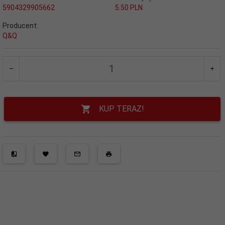
5904329905662
5.50 PLN
Producent:
Q&Q
KUP TERAZ!