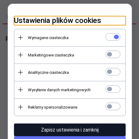
DANE TECHNICZNE
Ustawienia plików cookies
Parametry paska oryginalnego
Wymagane ciasteczka
Marketingowe ciasteczka
Producent:
TEKLA
Analityczne ciasteczka
Kod / model:
PG23-18-22
Wysyłanie danych marketingowych
Materiał (pasek):
Reklamy spersonalizowane
silikon
Kolor / odcień:
Zapisz ustawienia i zamknij
czarno-szary