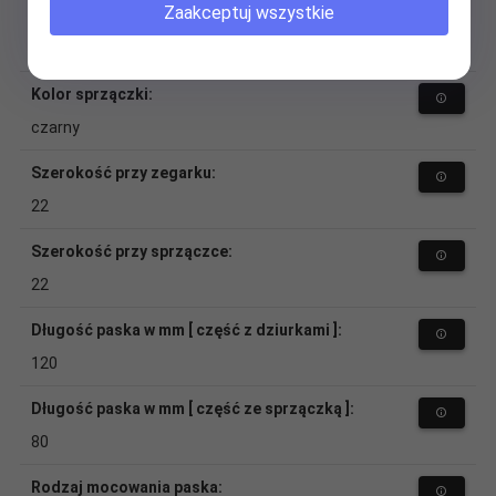
Zaakceptuj wszystkie
Materiał (sprzączka):
aluminium
Kolor sprzączki:
czarny
Szerokość przy zegarku:
22
Szerokość przy sprzączce:
22
Długość paska w mm [ część z dziurkami ]:
120
Długość paska w mm [ część ze sprzączką ]:
80
Rodzaj mocowania paska: