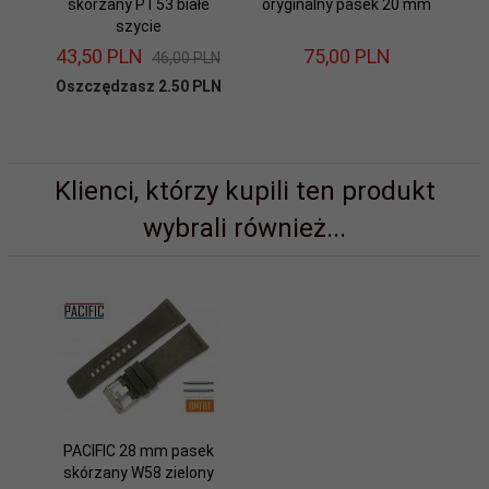
skórzany PT53 białe
oryginalny pasek 20 mm
or
szycie
43,
50
PLN
75,
00
PLN
46,00 PLN
Oszczędzasz 2.50 PLN
Klienci, którzy kupili ten produkt
wybrali również...
PACIFIC 28 mm pasek
skórzany W58 zielony