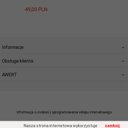
49,
00
PLN
Informacje
Obsługa klienta
AWERT
sklep@awert.pl
Informacja o cookies
|
oprogramowanie sklepu internetowego
Nasza strona internetowa wykorzystuje
zamknij