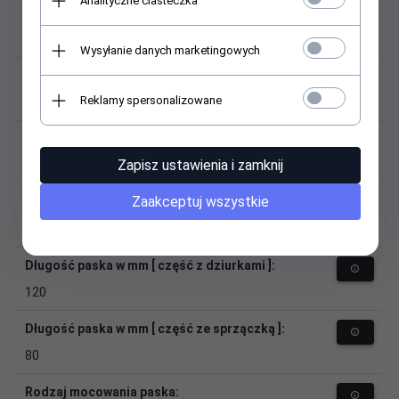
Analityczne ciasteczka
Materiał (sprzączka):
stal
Wysyłanie danych marketingowych
Kolor sprzączki:
Reklamy spersonalizowane
srebrny
Szerokość przy zegarku:
Zapisz ustawienia i zamknij
28
Zaakceptuj wszystkie
Szerokość przy sprzączce:
24
Długość paska w mm [ część z dziurkami ]:
120
Długość paska w mm [ część ze sprzączką ]:
80
Rodzaj mocowania paska: