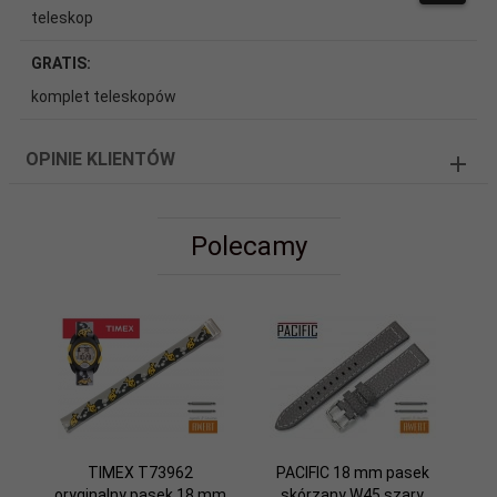
teleskop
GRATIS:
komplet teleskopów
OPINIE KLIENTÓW
Polecamy
TIMEX T73962
PACIFIC 18 mm pasek
oryginalny pasek 18 mm
skórzany W45 szary