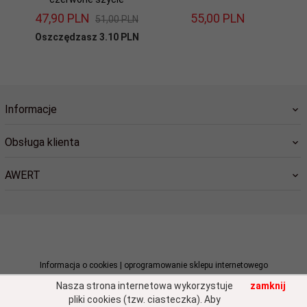
47,
90
PLN
55,
00
PLN
51,00 PLN
Oszczędzasz 3.10 PLN
Informacje
Obsługa klienta
AWERT
sklep@awert.pl
Informacja o cookies
|
oprogramowanie sklepu internetowego
Nasza strona internetowa wykorzystuje
zamknij
pliki cookies (tzw. ciasteczka). Aby