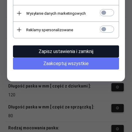
Materiał (sprzączka):
stal
Wysyłanie danych marketingowych
Kolor sprzączki:
Reklamy spersonalizowane
srebrny
Szerokość przy zegarku:
Zapisz ustawienia i zamknij
18
Zaakceptuj wszystkie
Szerokość przy sprzączce:
16
Długość paska w mm [ część z dziurkami ]:
120
Długość paska w mm [ część ze sprzączką ]:
80
Rodzaj mocowania paska: