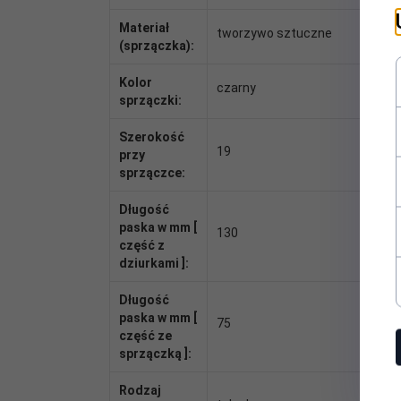
Materiał
tworzywo sztuczne
(sprzączka):
Kolor
czarny
sprzączki:
Szerokość
19
przy
sprzączce:
Długość
paska w mm [
130
część z
dziurkami ]:
Długość
paska w mm [
75
część ze
sprzączką ]:
Rodzaj