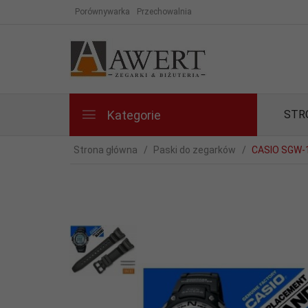
Porównywarka
Przechowalnia
Kategorie
STR
Strona główna
Paski do zegarków
CASIO SGW-1