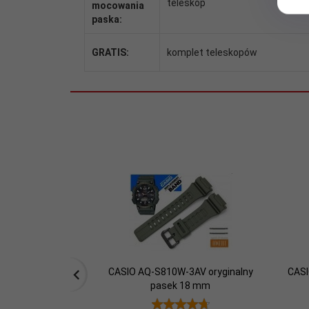
teleskop
mocowania
paska:
GRATIS:
komplet teleskopów
CASIO AQ-S810W-3AV oryginalny
CASI
pasek 18 mm