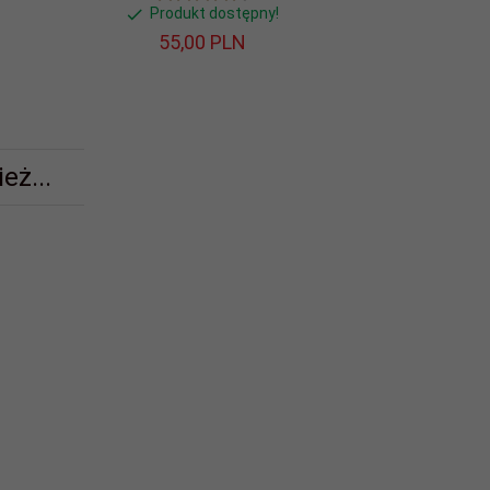
Produkt dostępny!
Produ
55,
00
PLN
59,
eż...