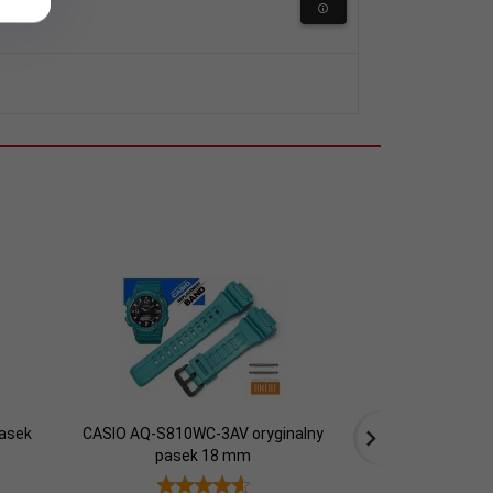
asek
CASIO AQ-S810WC-3AV oryginalny
PACIFIC 20 mm 
pasek 18 mm
c