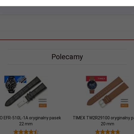
Polecamy
O EFR-510L-1A oryginalny pasek
TIMEX TW2R29100 oryginalny p
22 mm
20 mm