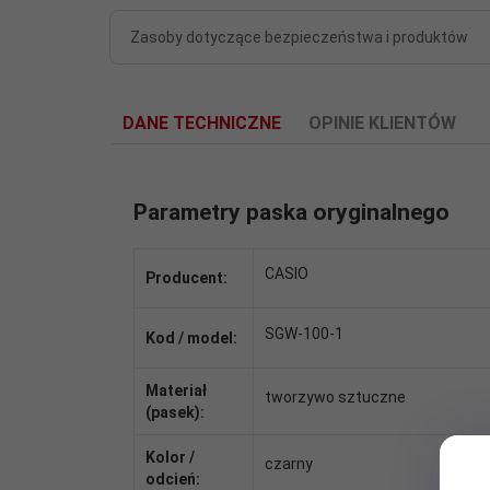
Zasoby dotyczące bezpieczeństwa i produktów
DANE TECHNICZNE
OPINIE KLIENTÓW
Parametry paska oryginalnego
CASIO
Producent:
SGW-100-1
Kod / model:
Materiał
tworzywo sztuczne
(pasek):
Kolor /
czarny
odcień: