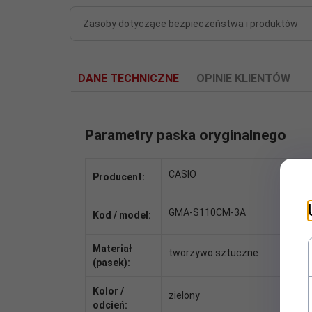
Zasoby dotyczące bezpieczeństwa i produktów
DANE TECHNICZNE
OPINIE KLIENTÓW
Parametry paska oryginalnego
CASIO
Producent:
GMA-S110CM-3A
Kod / model:
Materiał
tworzywo sztuczne
(pasek):
Kolor /
zielony
odcień: