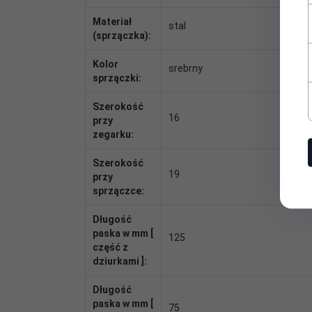
Materiał
stal
(sprzączka):
Kolor
srebrny
sprzączki:
Szerokość
16
przy
zegarku:
Szerokość
19
przy
sprzączce:
Długość
paska w mm [
125
część z
dziurkami ]:
Długość
paska w mm [
75