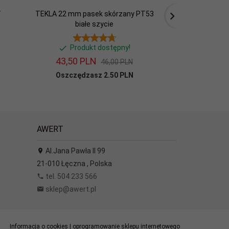
V
TEKLA 22 mm pasek skórzany PT53
TIMEX TW2R2910
białe szycie
2
Produkt dostępny!
Produ
43,
50
PLN
75,
46,00 PLN
Oszczędzasz 2.50 PLN
AWERT
Al.Jana Pawła II 99
21-010
Łęczna
,
Polska
tel. 504 233 566
sklep@awert.pl
Informacja o cookies
|
oprogramowanie sklepu internetowego