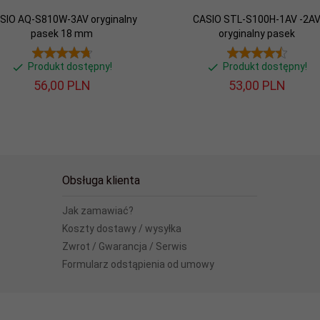
SIO AQ-S810W-3AV oryginalny
CASIO STL-S100H-1AV -2A
pasek 18 mm
oryginalny pasek
Produkt dostępny!
Produkt dostępny!
56,
00
PLN
53,
00
PLN
Obsługa klienta
Jak zamawiać?
Koszty dostawy / wysyłka
Zwrot / Gwarancja / Serwis
Formularz odstąpienia od umowy