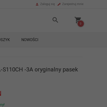
Zaloguj się
Zarejestruj mnie
0
OSZYK
NOWOŚCI
S110CH -3A oryginalny pasek
N
ny!