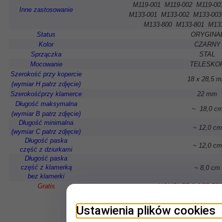
M119-001 M119-002 M119-00
Inne zastosowanie
M133-001 M133-002
M133-003
M133-800 M133-801 M13
Status
ORYGINA
Kolor
CZARNY
Sprzączka
STAL
Mocowanie
TELESKO
Szerokość przy kopercie
18 x 28,5 
(wymiar H patrz zdjęcie)
Szerokośćprzy klamerce
22 mm
Długość maksymalna
~ 18,0 c
(wymiar B patrz zdjęcie)
Długość minimalna
~ 12,0 cm
(wymiar C patrz zdjęcie)
Długość paska
~ 12,0 cm
część z dziurkami
Długość paska
część z klamerką
~ 8,0 cm
bez klamerki
Gratis
KOMPLET 2 SZT T
Ustawienia plików cookies