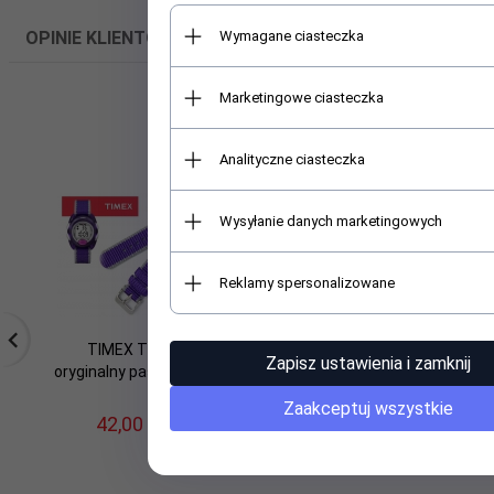
OPINIE KLIENTÓW
Wymagane ciasteczka
Marketingowe ciasteczka
Polecamy
Analityczne ciasteczka
Wysyłanie danych marketingowych
Reklamy spersonalizowane
TIMEX T7B983
TEKLA 22 mm pasek
C
Zapisz ustawienia i zamknij
oryginalny pasek 18 mm
skórzany PT53 białe
or
szycie
Zaakceptuj wszystkie
42,
00
PLN
43,
50
PLN
46,00 PLN
Oszczędzasz 2.50 PLN