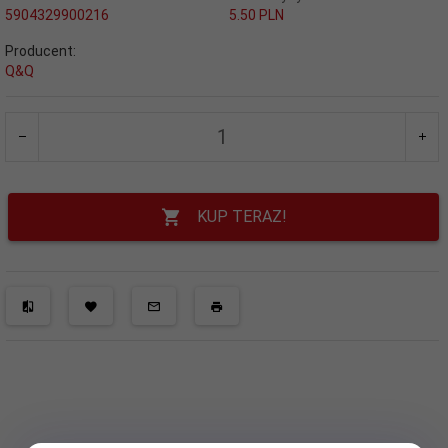
5904329900216
5.50 PLN
Producent:
Q&Q
KUP TERAZ!