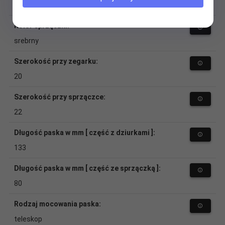
stal
Kolor sprzączki:
srebrny
Szerokość przy zegarku:
20
Szerokość przy sprzączce:
22
Długość paska w mm [ część z dziurkami ]:
133
Długość paska w mm [ część ze sprzączką ]:
80
Rodzaj mocowania paska:
teleskop