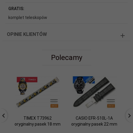
GRATIS:
komplet teleskopów
OPINIE KLIENTÓW
Polecamy
TIMEX T73962
CASIO EFR-510L-1A
oryginalny pasek 18 mm
oryginalny pasek 22 mm
or