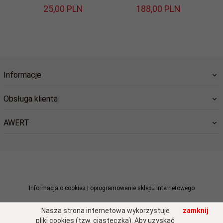
25,
00
PLN
188,
00
PLN
Informacje
Obsługa klienta
AWERT
sklep@awert.pl
Informacja o cookies
|
oprogramowanie sklepu internetowego
Nasza strona internetowa wykorzystuje
zamknij
pliki cookies (tzw. ciasteczka). Aby uzyskać