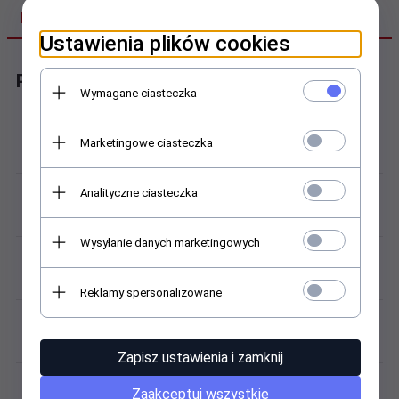
DANE TECHNICZNE
Ustawienia plików cookies
Parametry paska oryginalnego
Wymagane ciasteczka
Producent:
Marketingowe ciasteczka
Q&Q
Kod / model:
Analityczne ciasteczka
M144-005
Wysyłanie danych marketingowych
Materiał (pasek):
tworzywo sztuczne
Reklamy spersonalizowane
Kolor / odcień:
wielokolorowy
Zapisz ustawienia i zamknij
Materiał (sprzączka):
Zaakceptuj wszystkie