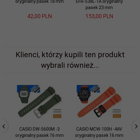
oryginalny pasek 18 mm
EFR-538L-1A oryginalny
s
pasek 23 mm
42,
00
PLN
153,
00
PLN
Klienci, którzy kupili ten produkt
wybrali również...
CASIO DW-5600M -3
CASIO MCW-100H -4AV
oryginalny pasek 16 mm
oryginalny pasek 16 mm
M