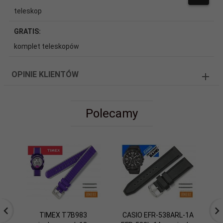
teleskop
GRATIS:
komplet teleskopów
OPINIE KLIENTÓW
Polecamy
TIMEX T7B983
CASIO EFR-538ARL-1A
P