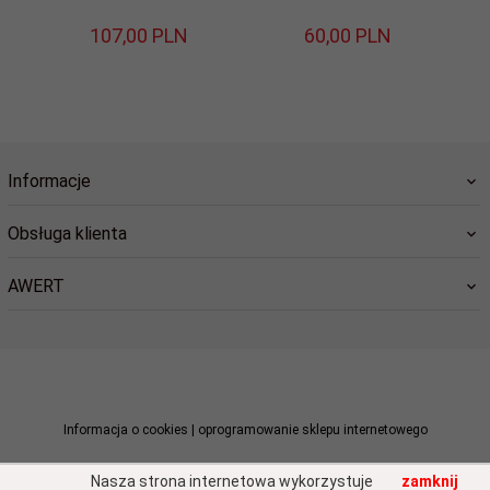
107,
00
PLN
60,
00
PLN
Informacje
Obsługa klienta
AWERT
sklep@awert.pl
Informacja o cookies
|
oprogramowanie sklepu internetowego
Nasza strona internetowa wykorzystuje
zamknij