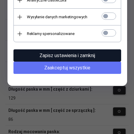
Analityczne ciasteczka
Materiał (sprzączka):
tworzywo sztuczne
Wysyłanie danych marketingowych
Kolor sprzączki:
Reklamy spersonalizowane
czarny
Szerokość przy zegarku:
Zapisz ustawienia i zamknij
18
Zaakceptuj wszystkie
Szerokość przy sprzączce:
21
Długość paska w mm [ część z dziurkami ]:
129
Długość paska w mm [ część ze sprzączką ]:
86
Rodzaj mocowania paska: