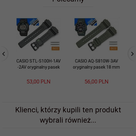
CASIO STL-S100H-1AV
CASIO AQ-S810W-3AV
C
-2AV oryginalny pasek
oryginalny pasek 18 mm
EF
53,
00
PLN
56,
00
PLN
Klienci, którzy kupili ten produkt
wybrali również...