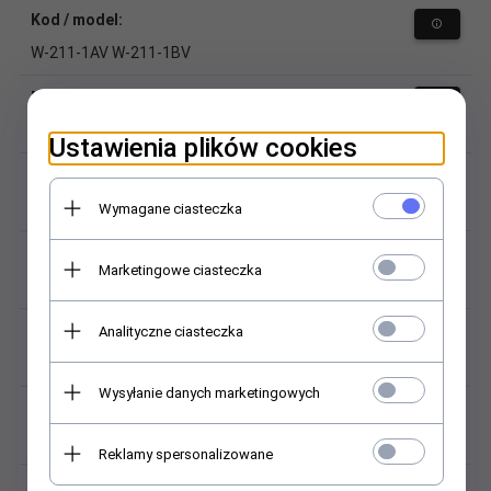
Kod / model:
W-211-1AV W-211-1BV
Materiał (pasek):
tworzywo sztuczne
Ustawienia plików cookies
Kolor / odcień:
czarny
Wymagane ciasteczka
Materiał (sprzączka):
Marketingowe ciasteczka
tworzywo sztuczne
Kolor sprzączki:
Analityczne ciasteczka
czarny
Wysyłanie danych marketingowych
Szerokość przy zegarku:
18
Reklamy spersonalizowane
Szerokość przy sprzączce: