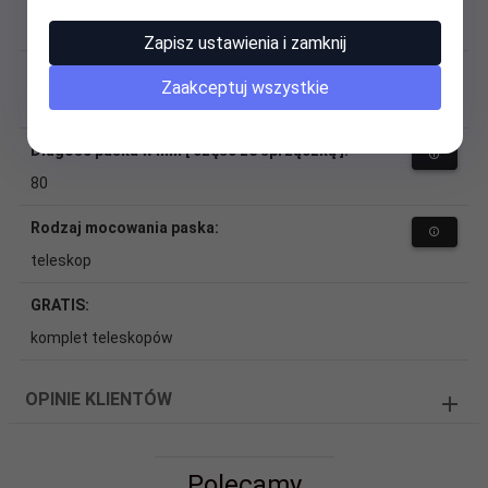
18
Zapisz ustawienia i zamknij
Długość paska w mm [ część z dziurkami ]:
Zaakceptuj wszystkie
130
Długość paska w mm [ część ze sprzączką ]:
80
Rodzaj mocowania paska:
teleskop
GRATIS:
komplet teleskopów
OPINIE KLIENTÓW
Polecamy