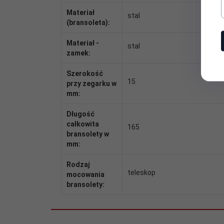
Materiał
stal
(bransoleta):
Materiał -
stal
zamek:
Szerokość
15
przy zegarku w
mm:
Długość
całkowita
165
bransolety w
mm:
Rodzaj
teleskop
mocowania
bransolety: