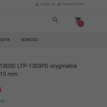
Zaloguj się
Zarejestruj mnie
0
OSZYK
NOWOŚCI
1303D LTP-1303PD oryginalna
 15 mm
N
ny!