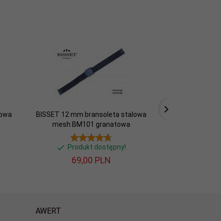
lowa
BISSET 12 mm bransoleta stalowa
BISSET 14 mm b
mesh BM101 granatowa
mesh B
Produkt dostępny!
Produ
69,
00
PLN
59,
AWERT