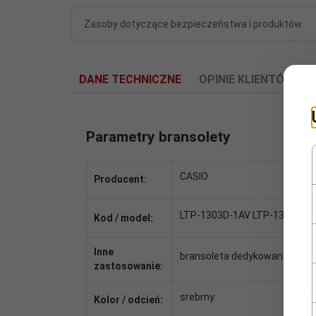
Zasoby dotyczące bezpieczeństwa i produktów
DANE TECHNICZNE
OPINIE KLIENTÓW
Parametry bransolety
CASIO
Producent:
LTP-1303D-1AV LTP-1303D-4
Kod / model:
Inne
bransoleta dedykowana
zastosowanie:
srebrny
Kolor / odcień: