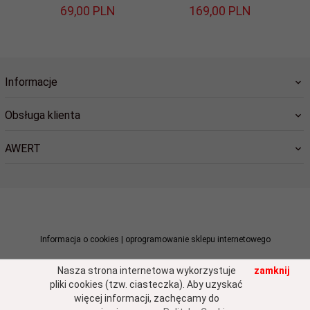
69,
00
PLN
169,
00
PLN
Informacje
Obsługa klienta
AWERT
sklep@awert.pl
Informacja o cookies
|
oprogramowanie sklepu internetowego
Nasza strona internetowa wykorzystuje
zamknij
pliki cookies (tzw. ciasteczka). Aby uzyskać
więcej informacji, zachęcamy do