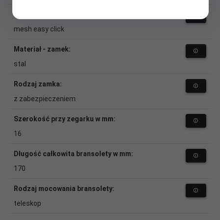
Rodzaj bransolety:
mesh easy click
Materiał - zamek:
stal
Rodzaj zamka:
z zabezpieczeniem
Szerokość przy zegarku w mm:
16
Długość całkowita bransolety w mm:
170
Rodzaj mocowania bransolety:
teleskop