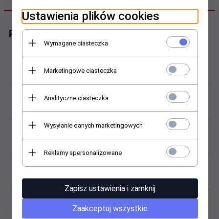
Ustawienia plików cookies
Parametry bransolety
Wymagane ciasteczka
Producent:
Marketingowe ciasteczka
BISSET
Kod / model:
Analityczne ciasteczka
BM103-7-16
Wysyłanie danych marketingowych
Inne zastosowanie:
bransoleta uniwersalna
Reklamy spersonalizowane
Kolor / odcień:
srebrny
Zapisz ustawienia i zamknij
Materiał (bransoleta):
Zaakceptuj wszystkie
stal