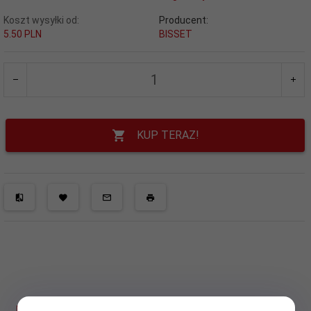
Koszt wysyłki od:
Producent:
5.50 PLN
BISSET
KUP TERAZ!
DANE TECHNICZNE