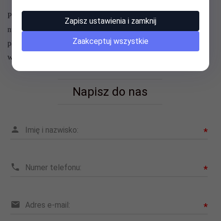
Prosimy o wpisywanie w tytule przelewu swojego nazwiska i
Zapisz ustawienia i zamknij
numeru zamówienia, to znacznie przyśpiesza rozpoznanie
Zaakceptuj wszystkie
płatności. Brak tych danych powoduje trudności z ustaleniem
wpłacającego przez co znacznie wydłuża się termin wysyłki.
Napisz do nas
Imię i nazwisko:
*
Numer telefonu:
*
Adres e-mail:
*